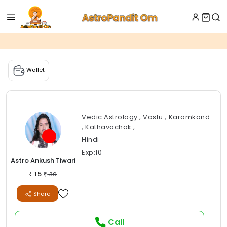
Wallet
Vedic Astrology , Vastu , Karamkand
, Kathavachak ,
Hindi
Exp:10
Astro Ankush Tiwari
15
₹
30
₹
Share
Call