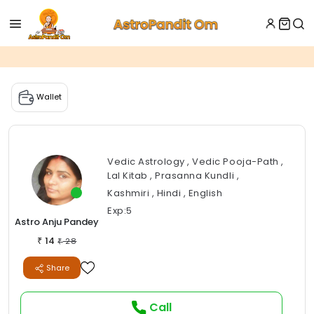
Wallet
Vedic Astrology , Vedic Pooja-Path ,
Lal Kitab , Prasanna Kundli ,
Kashmiri , Hindi , English
Exp:5
Astro Anju Pandey
14
₹
28
₹
Share
Call